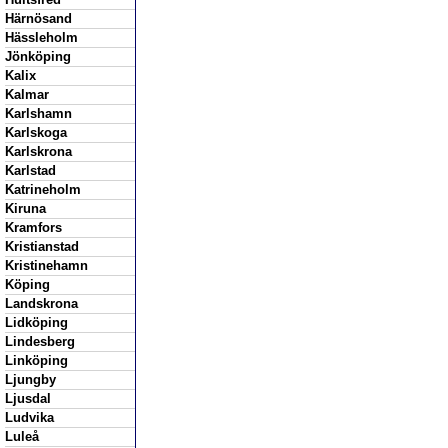
Härnösand
Hässleholm
Jönköping
Kalix
Kalmar
Karlshamn
Karlskoga
Karlskrona
Karlstad
Katrineholm
Kiruna
Kramfors
Kristianstad
Kristinehamn
Köping
Landskrona
Lidköping
Lindesberg
Linköping
Ljungby
Ljusdal
Ludvika
Luleå