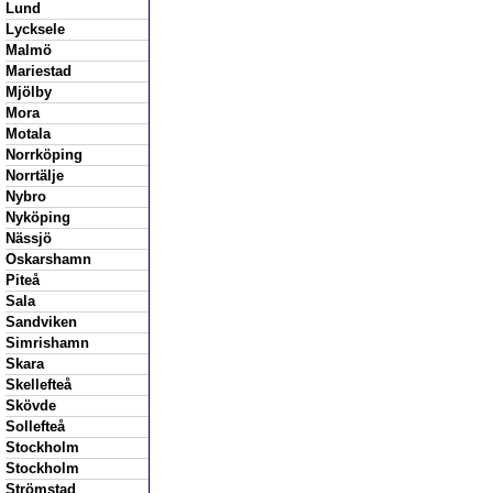
Lund
Lycksele
Malmö
Mariestad
Mjölby
Mora
Motala
Norrköping
Norrtälje
Nybro
Nyköping
Nässjö
Oskarshamn
Piteå
Sala
Sandviken
Simrishamn
Skara
Skellefteå
Skövde
Sollefteå
Stockholm
Stockholm
Strömstad