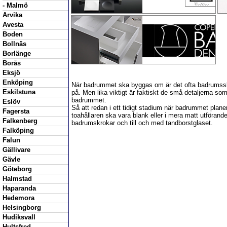
- Malmö
Arvika
Avesta
Boden
Bollnäs
Borlänge
Borås
Eksjö
Enköping
När badrummet ska byggas om är det ofta badrumss
Eskilstuna
på. Men lika viktigt är faktiskt de små detaljerna som
badrummet.
Eslöv
Så att redan i ett tidigt stadium när badrummet plane
Fagersta
toahållaren ska vara blank eller i mera matt utföran
Falkenberg
badrumskrokar och till och med tandborstglaset.
Falköping
Falun
Gällivare
Gävle
Göteborg
Halmstad
Haparanda
Hedemora
Helsingborg
Hudiksvall
Hultsfred