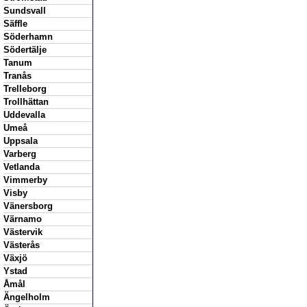
Sundsvall
Säffle
Söderhamn
Södertälje
Tanum
Tranås
Trelleborg
Trollhättan
Uddevalla
Umeå
Uppsala
Varberg
Vetlanda
Vimmerby
Visby
Vänersborg
Värnamo
Västervik
Västerås
Växjö
Ystad
Åmål
Ängelholm