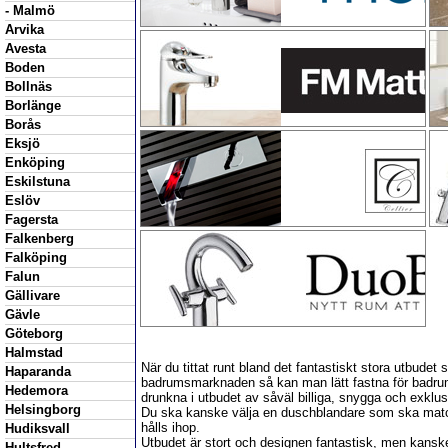
- Malmö
Arvika
Avesta
Boden
Bollnäs
Borlänge
Borås
Eksjö
Enköping
Eskilstuna
Eslöv
Fagersta
Falkenberg
Falköping
Falun
Gällivare
Gävle
Göteborg
Halmstad
När du tittat runt bland det fantastiskt stora utbude
Haparanda
badrumsmarknaden så kan man lätt fastna för badrum
Hedemora
drunkna i utbudet av såväl billiga, snygga och exklus
Helsingborg
Du ska kanske välja en duschblandare som ska matcha
hålls ihop.
Hudiksvall
Utbudet är stort och designen fantastisk, men kansk
Hultsfred