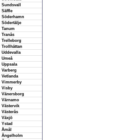
Sundsvall
Säffle
Söderhamn
Södertälje
Tanum
Tranås
Trelleborg
Trollhättan
Uddevalla
Umeå
Uppsala
Varberg
Vetlanda
Vimmerby
Visby
Vänersborg
Värnamo
Västervik
Västerås
Växjö
Ystad
Åmål
Ängelholm