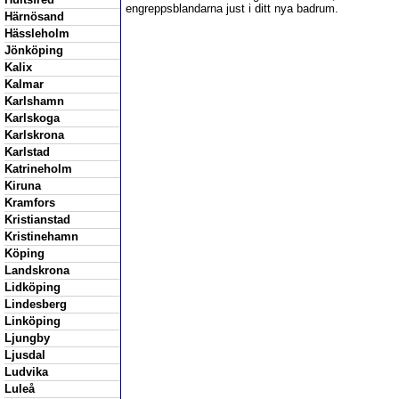
engreppsblandarna just i ditt nya badrum.
Härnösand
Hässleholm
Jönköping
Kalix
Kalmar
Karlshamn
Karlskoga
Karlskrona
Karlstad
Katrineholm
Kiruna
Kramfors
Kristianstad
Kristinehamn
Köping
Landskrona
Lidköping
Lindesberg
Linköping
Ljungby
Ljusdal
Ludvika
Luleå