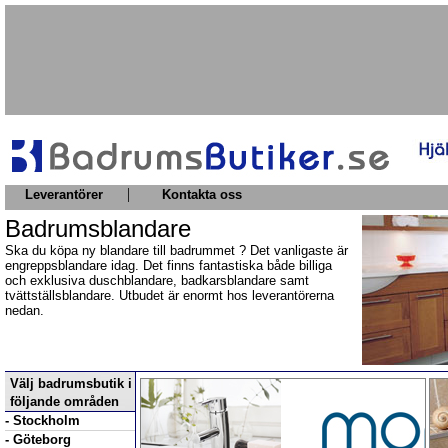
|
Leverantörer
Kontakta oss
Badrumsblandare
Ska du köpa ny blandare till badrummet ? Det vanligaste är
engreppsblandare idag. Det finns fantastiska både billiga
och exklusiva duschblandare, badkarsblandare samt
tvättställsblandare. Utbudet är enormt hos leverantörerna
nedan.
Välj badrumsbutik i
följande områden
- Stockholm
- Göteborg