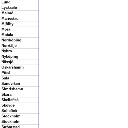
Lund
Lycksele
Malmö
Mariestad
Mjölby
Mora
Motala
Norrköping
Norrtälje
Nybro
Nyköping
Nässjö
Oskarshamn
Piteå
Sala
Sandviken
Simrishamn
Skara
Skellefteå
Skövde
Sollefteå
Stockholm
Stockholm
Strömstad